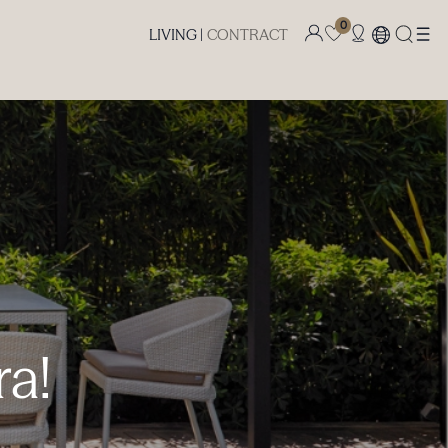
0
LIVING |
CONTRACT
ra!