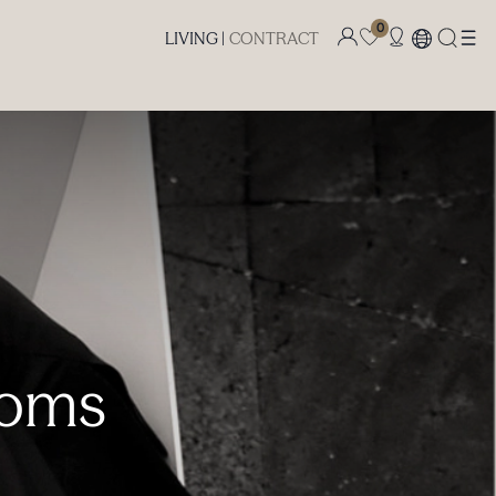
0
LIVING |
CONTRACT
Homs