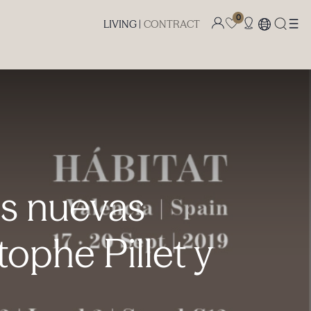
0
LIVING |
CONTRACT
as nuevas
ophe Pillet y