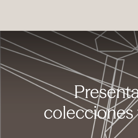
PRODUCTOS
|
COLECCIONES
|
PROYECTOS
|
NOSOTROS
Presenta
colecciones 