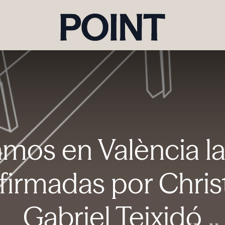
mos en València l
firmadas por Christ
Gabriel Teixidó