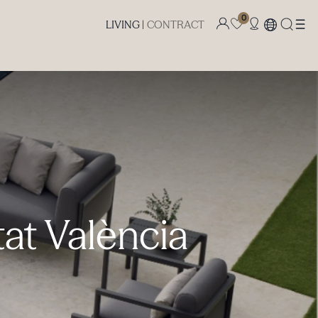
0
LIVING |
CONTRACT
at València