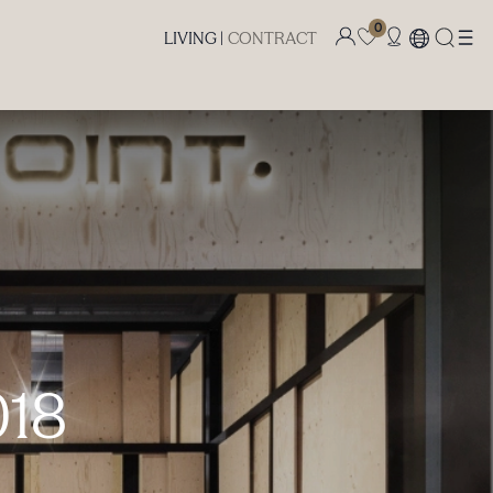
0
LIVING |
CONTRACT
018