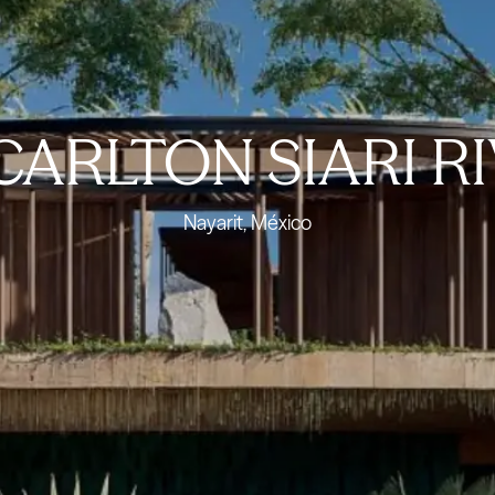
CARLTON SIARI R
Nayarit, México