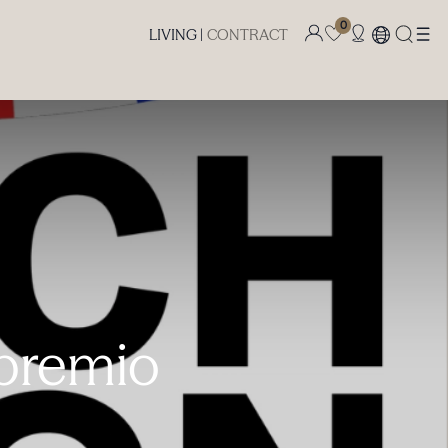
0
LIVING |
CONTRACT
premio