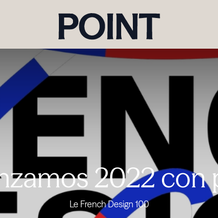
zamos 2022 con 
Le French Design 100