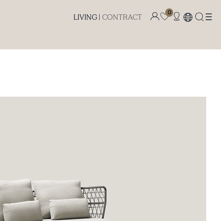
0
LIVING |
CONTRACT