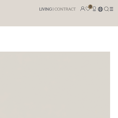
0
LIVING |
CONTRACT