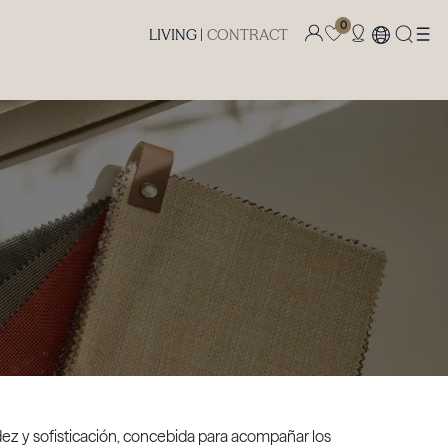
0
LIVING |
CONTRACT
idez y sofisticación, concebida para acompañar los