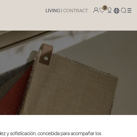
0
LIVING |
CONTRACT
idez y sofisticación, concebida para acompañar los