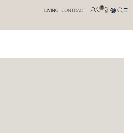
0
LIVING |
CONTRACT