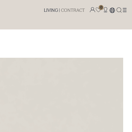
0
LIVING |
CONTRACT