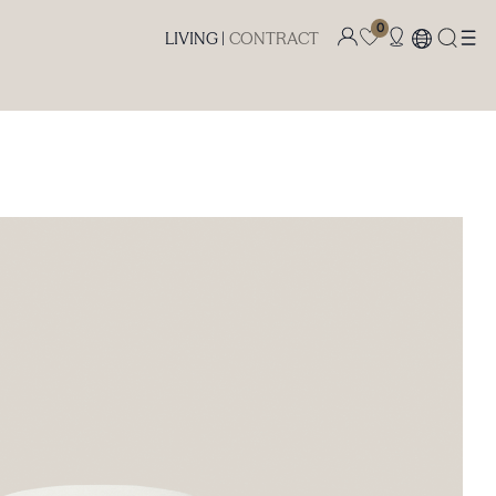
0
LIVING |
CONTRACT