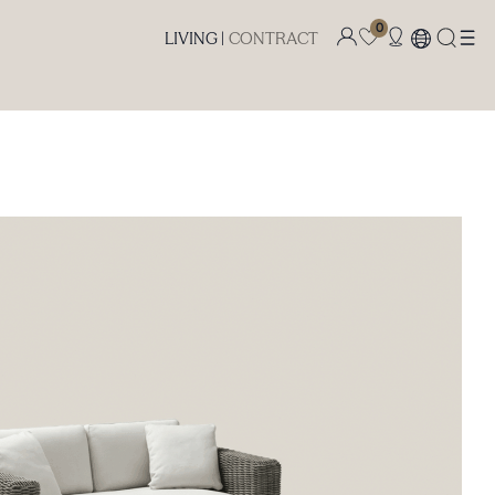
0
LIVING |
CONTRACT