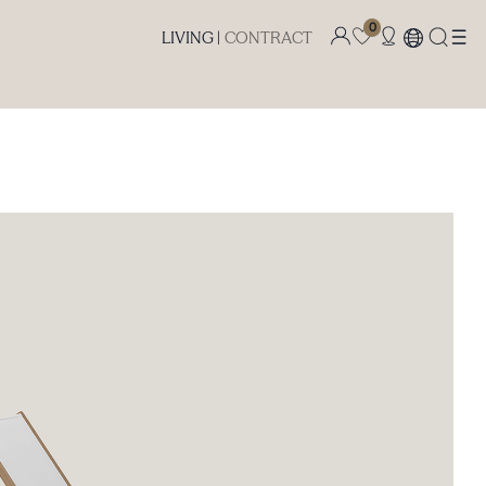
0
LIVING |
CONTRACT