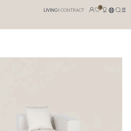
0
LIVING |
CONTRACT