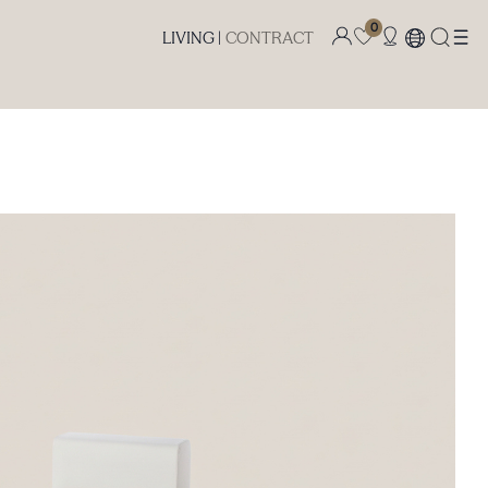
0
LIVING |
CONTRACT