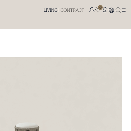
0
LIVING |
CONTRACT