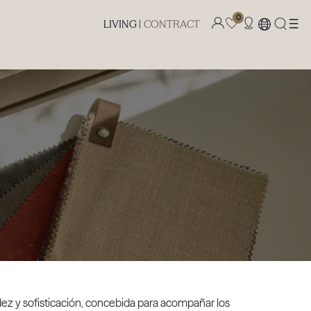
0
LIVING |
CONTRACT
idez y sofisticación, concebida para acompañar los