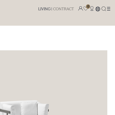
0
LIVING |
CONTRACT