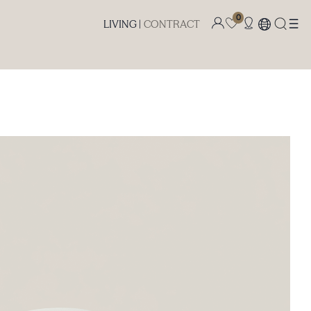
0
LIVING |
CONTRACT